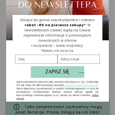
Tylko zarejestrowani użytkownicy mogą
pisać Recenzje. Proszę
Zaloguj się
lub
Załóż