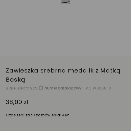
Zawieszka srebrna medalik z Matką
Boską
Białe Srebro 925
|
Numer katalogowy
MC W0068_X1
38,00 zł
Czas realizacji zamówienia: 48h