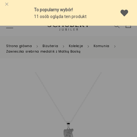
-10% NA SREBRNĄ BIŻUTERIĘ Z BURSZTYNEM
Strona główna
Biżuteria
Kolekcje
Komunia
Zawieszka srebrna medalik z Matką Boską