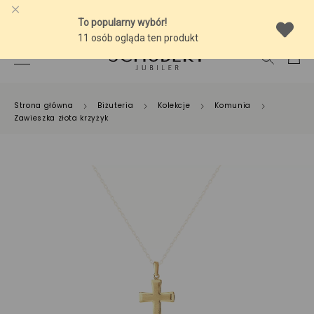
-10% NA SREBRNĄ BIŻUTERIĘ Z BURSZTYNEM
Strona główna
Biżuteria
Kolekcje
Komunia
Zawieszka złota krzyżyk