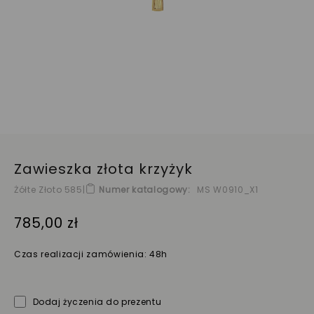
Zawieszka złota krzyżyk
Żółte Złoto 585
|
Numer katalogowy
MS W0910_X1
785,00 zł
Czas realizacji zamówienia: 48h
Dodaj życzenia do prezentu