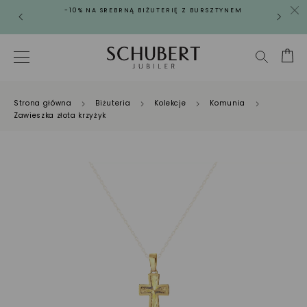
-10% NA SREBRNĄ BIŻUTERIĘ Z BURSZTYNEM
Strona główna
Biżuteria
Kolekcje
Komunia
Zawieszka złota krzyżyk