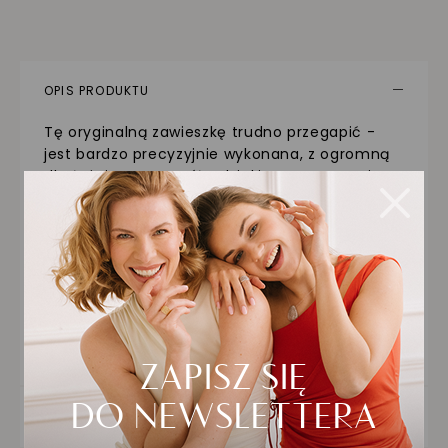
OPIS PRODUKTU
Tę oryginalną zawieszkę trudno przegapić -
jest bardzo precyzyjnie wykonana, z ogromną
dbałością o szczegóły, dzięki czemu sprawia
wrażenie bardzo nowoczesnej, a jednocześnie
ponadczasowej. To zawieszka złota w kolorze
żółtym, w kształcie krzyża, która dostępna jest
również w wersji dwukolorowej, żółto-białej. Na
krzyżu umieszczono bardzo dokładny
wizerunek Pana Jezusa, a sam krzyż ozdobiono
ciekawymi tłoczeniami, które znacząco
odmieniają jego strukturę i sprawiają, że jest
jeszcze piękniejszy.
SZCZEGÓŁY PRODUKTU