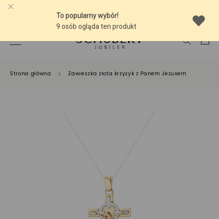
-10% NA SREBRNĄ BIŻUTERIĘ Z BURSZTYNEM
Strona główna
Zawieszka złota krzyżyk z Panem Jezusem