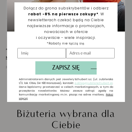
DOSTAWA ORAZ ZWROTY
ZAKUPY NA RATY
Jak dbać o biżuterię
Masz pytania? Zapytaj!
Prezentowana cena jest ceną brutto
Biżuteria wybrana dla
Ciebie