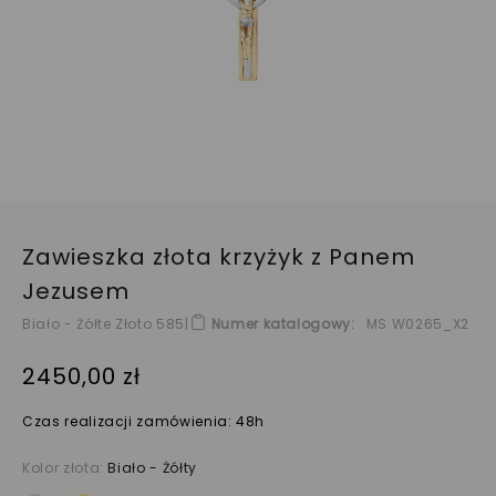
Zawieszka złota krzyżyk z Panem
Jezusem
Biało - Żółte Złoto 585
|
Numer katalogowy
MS W0265_X2
2450,00 zł
Czas realizacji zamówienia: 48h
Kolor złota:
Biało - Żółty