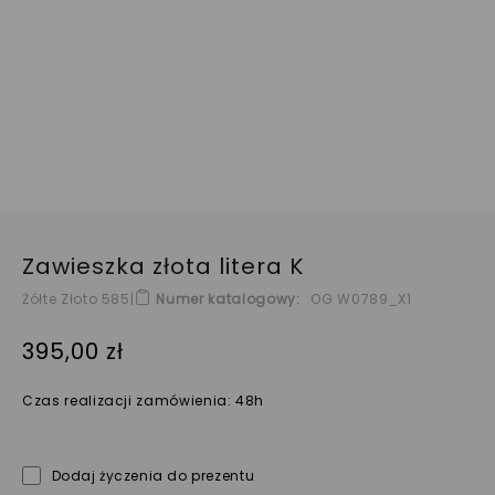
Zawieszka złota litera K
Żółte Złoto 585
|
Numer katalogowy
OG W0789_X1
395,00 zł
Czas realizacji zamówienia: 48h
Dodaj życzenia do prezentu