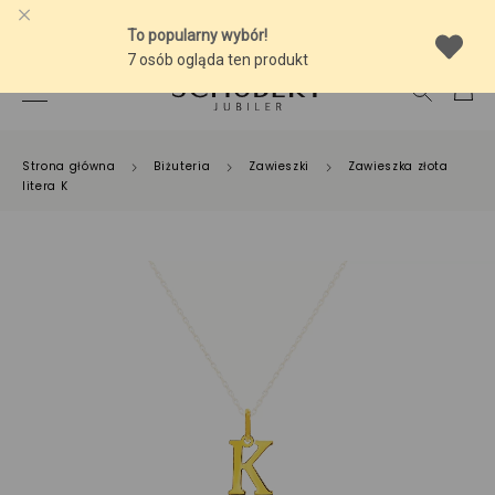
-10% NA SREBRNĄ BIŻUTERIĘ Z BURSZTYNEM
Strona główna
Biżuteria
Zawieszki
Zawieszka złota
litera K