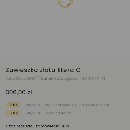
Zawieszka złota litera O
Żółte Złoto 585
|
Numer katalogowy
GZ W1197_X1
306,00 zł
-25%
408,00 zł
Najniższa cena z 30 dni przed obniżką
-40%
510,00 zł
Cena regularna
Czas realizacji zamówienia: 48h