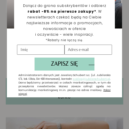
Tylko zarejestrowani użytkownicy mogą
pisać Recenzje. Proszę
Zaloguj się
lub
Załóż
konto