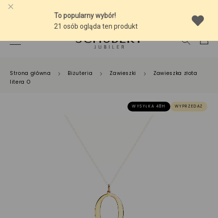
-10% NA SREBRNĄ BIŻUTERIĘ Z BURSZTYNEM
Strona główna
Biżuteria
Zawieszki
Zawieszka złota
litera O
WYSYŁKA 48H
WYPRZEDAŻ