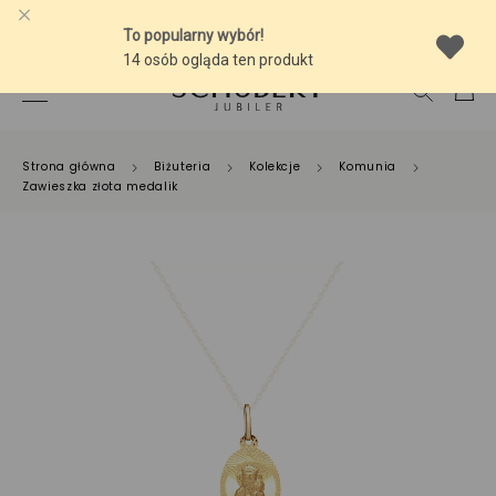
-10% NA SREBRNĄ BIŻUTERIĘ Z BURSZTYNEM
Strona główna
Biżuteria
Kolekcje
Komunia
Zawieszka złota medalik