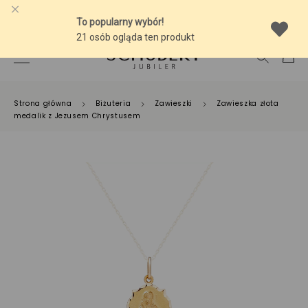
-10% NA SREBRNĄ BIŻUTERIĘ Z BURSZTYNEM
Strona główna
Biżuteria
Zawieszki
Zawieszka złota
medalik z Jezusem Chrystusem