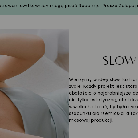
strowani użytkownicy mogą pisać Recenzje. Proszę
Zaloguj 
SLO
Wierzymy w ideę slow fashion
życie. Każdy projekt jest sta
dbałością o najdrobniejsze d
nie tylko estetyczną, ale ta
wszelkich starań, by była sym
szacunku dla rzemiosła, a 
masowej produkcji.