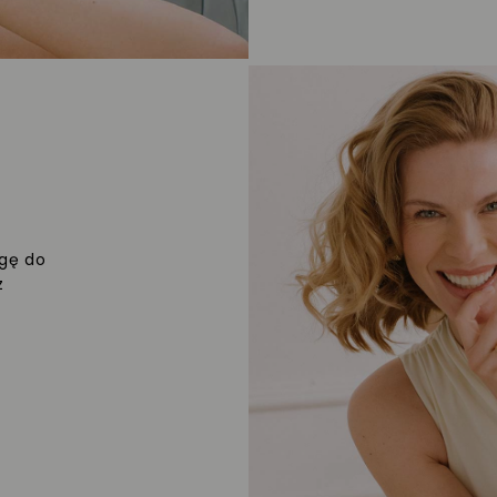
agę do
z