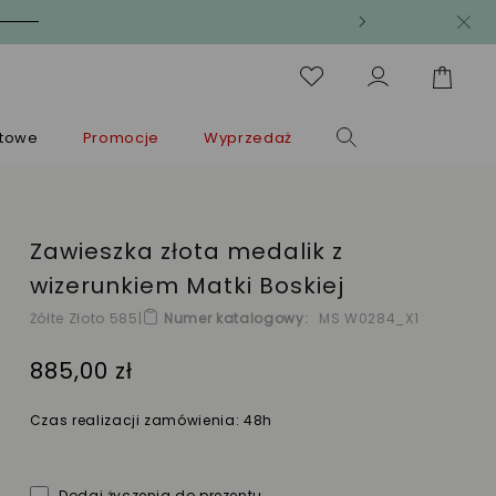
ntowe
Promocje
Wyprzedaż
Zawieszka złota medalik z
wizerunkiem Matki Boskiej
Żółte Złoto 585
|
Numer katalogowy
MS W0284_X1
885,00 zł
Czas realizacji zamówienia: 48h
Dodaj życzenia do prezentu