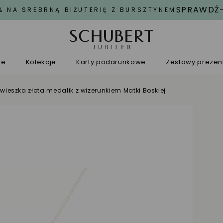
SPRAWDŹ
% NA SREBRNĄ BIŻUTERIĘ Z BURSZTYNEM
ne
Kolekcje
Karty podarunkowe
Zestawy preze
wieszka złota medalik z wizerunkiem Matki Boskiej