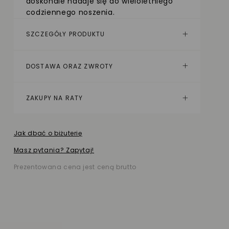
doskonale nadaje się do wieloletniego
codziennego noszenia.
SZCZEGÓŁY PRODUKTU
DOSTAWA ORAZ ZWROTY
ZAKUPY NA RATY
Jak dbać o biżuterię
Masz pytania? Zapytaj!
Prezentowana cena jest ceną brutto