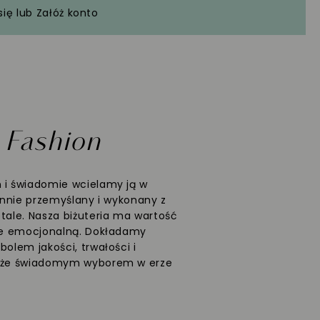
się
lub
Załóż konto
W
Fashion
 i świadomie wcielamy ją w
rannie przemyślany i wykonany z
etale. Nasza biżuteria ma wartość
kże emocjonalną. Dokładamy
bolem jakości, trwałości i
także świadomym wyborem w erze