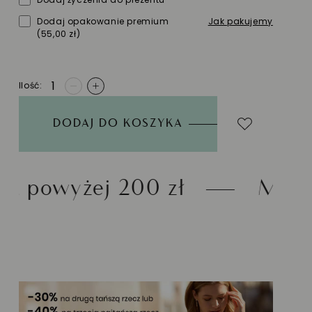
Dodaj opakowanie premium
Jak pakujemy
(55,00 zł)
Ilość
-
+
DODAJ DO KOSZYKA
00 zł
Możliwość zwrotu