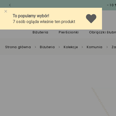
-10
O marce
Jakość
Pomoc
Biżuteria
Pierścionki
Obrączki ślub
Strona główna
Biżuteria
Kolekcje
Komunia
Za