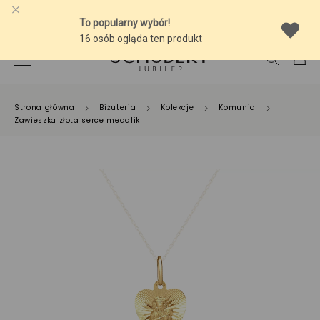
-10% NA SREBRNĄ BIŻUTERIĘ Z BURSZTYNEM
Strona główna
Biżuteria
Kolekcje
Komunia
Zawieszka złota serce medalik