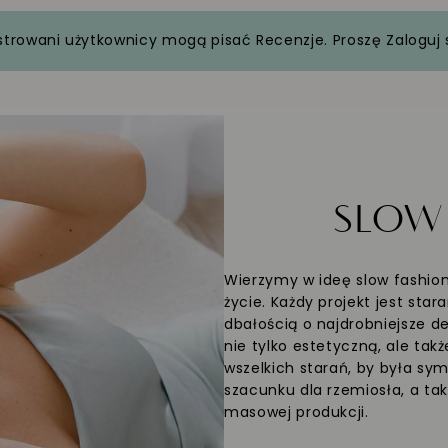
strowani użytkownicy mogą pisać Recenzje. Proszę
Zaloguj 
SLO
Wierzymy w ideę slow fashion
życie. Każdy projekt jest sta
dbałością o najdrobniejsze d
nie tylko estetyczną, ale ta
wszelkich starań, by była sym
szacunku dla rzemiosła, a 
masowej produkcji.