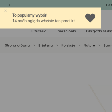
-10
O marce
Jakość
Pomoc
Biżuteria
Pierścionki
Obrączki ślub
Strona główna
Biżuteria
Kolekcje
Nature
Zawi