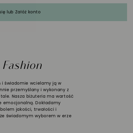
się
lub
Załóż konto
W
Fashion
 i świadomie wcielamy ją w
rannie przemyślany i wykonany z
etale. Nasza biżuteria ma wartość
kże emocjonalną. Dokładamy
bolem jakości, trwałości i
także świadomym wyborem w erze