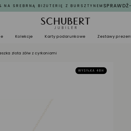
SPRAWDŹ
% NA SREBRNĄ BIŻUTERIĘ Z BURSZTYNEM
ne
Kolekcje
Karty podarunkowe
Zestawy preze
eszka złota żółw z cyrkoniami
WYSYŁKA 48H