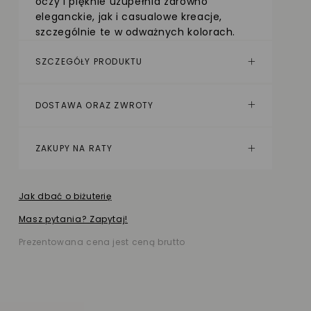
oczy i pięknie uzupełnia zarówno
eleganckie, jak i casualowe kreacje,
szczególnie te w odważnych kolorach.
SZCZEGÓŁY PRODUKTU
DOSTAWA ORAZ ZWROTY
ZAKUPY NA RATY
Jak dbać o biżuterię
Masz pytania? Zapytaj!
Prezentowana cena jest ceną brutto