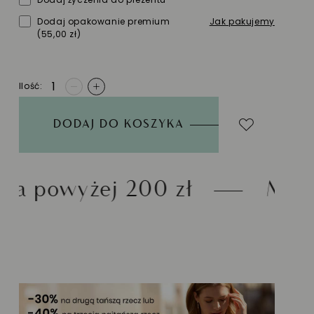
Dodaj opakowanie premium
Jak pakujemy
(55,00 zł)
Ilość
-
+
DODAJ DO KOSZYKA
00 zł
Możliwość zwrotu