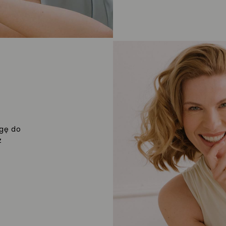
agę do
z