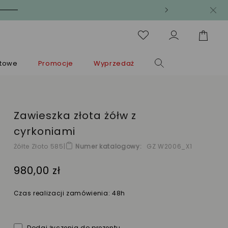
ntowe
Promocje
Wyprzedaż
Zawieszka złota żółw z
cyrkoniami
Żółte Złoto 585
|
Numer katalogowy
GZ W2006_X1
980,00 zł
Czas realizacji zamówienia: 48h
Dodaj życzenia do prezentu