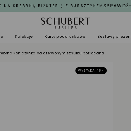
SPRAWDŹ
% NA SREBRNĄ BIŻUTERIĘ Z BURSZTYNEM
ne
Kolekcje
Karty podarunkowe
Zestawy preze
srebrna koniczynka na czerwonym sznurku pozłacana
WYSYŁKA 48H