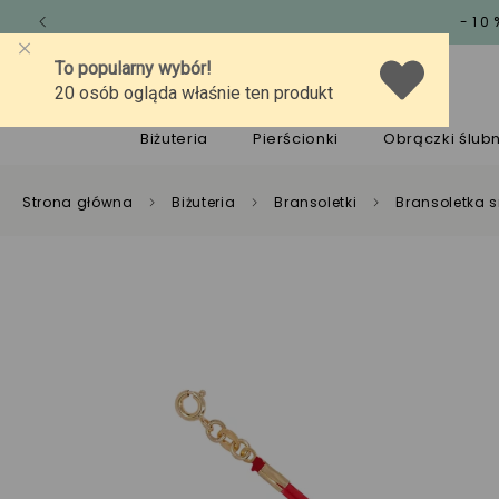
-10
O marce
Jakość
Pomoc
Biżuteria
Pierścionki
Obrączki ślub
Strona główna
Biżuteria
Bransoletki
Bransoletka 