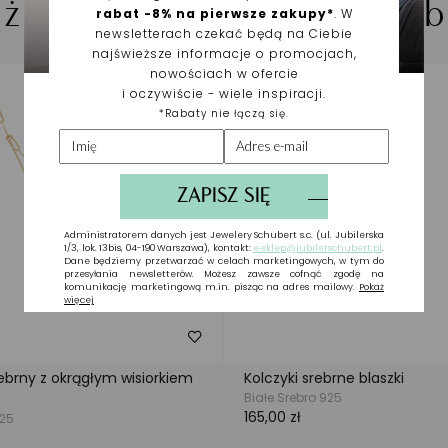
iżuteria wybrana dla Cieb