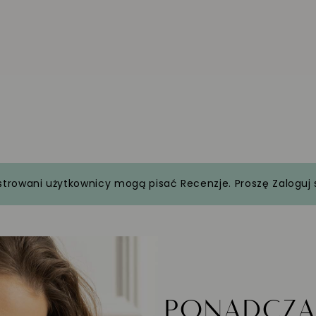
strowani użytkownicy mogą pisać Recenzje. Proszę
Zaloguj 
PONADCZ