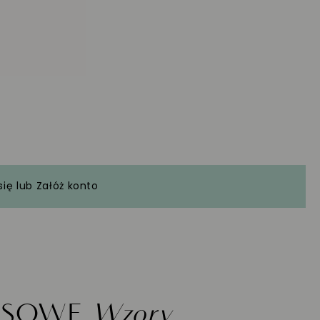
się
lub
Załóż konto
ASOWE
Wzory