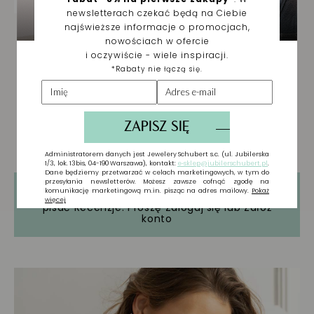
Tylko zarejestrowani użytkownicy mogą
pisać Recenzje. Proszę
Zaloguj się
lub
Załóż
konto