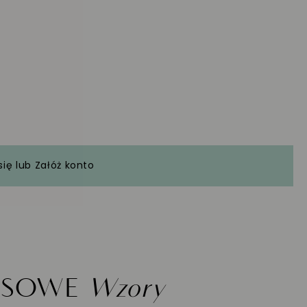
się
lub
Załóż konto
ASOWE
Wzory