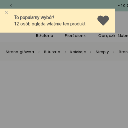
-10
O marce
Jakość
Pomoc
Biżuteria
Pierścionki
Obrączki ślub
Strona główna
Biżuteria
Kolekcje
Simply
Bran