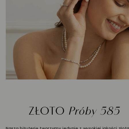
ZŁOTO
Próby 585
Naszą biżuterię tworzymy jedynie z wysokiej jakości złot