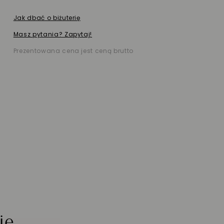
Jak dbać o biżuterię
Masz pytania? Zapytaj!
Prezentowana cena jest ceną brutto
ie