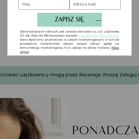
strowani użytkownicy mogą pisać Recenzje. Proszę
Zaloguj 
PONADCZ