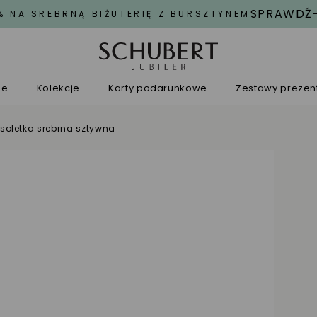
SPRAWDŹ
% NA SREBRNĄ BIŻUTERIĘ Z BURSZTYNEM
ne
Kolekcje
Karty podarunkowe
Zestawy preze
soletka srebrna sztywna