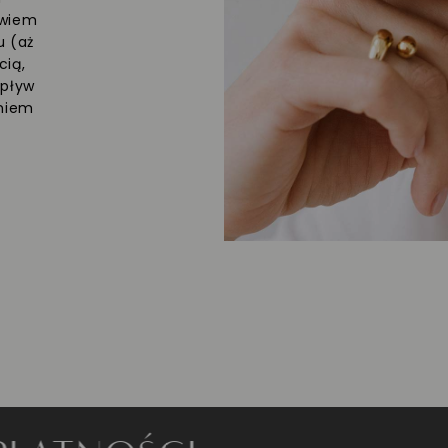
owiem
u (aż
cią,
upływ
eniem