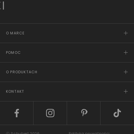
Z
O MARCE
POMOC
O PRODUKTACH
KONTAKT
ⓒ Schubert 2026
Polityka prywatności