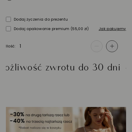
Dodaj życzenia do prezentu
Dodaj opakowanie premium
(55,00 zł)
Jak pakujemy
Ilość
-
+
iwość zwrotu do 30 dni
Zł