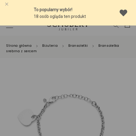
-10% NA SREBRNĄ BIŻUTERIĘ Z BURSZTYNEM
Strona główna
Biżuteria
Bransoletki
Bransoletka
srebrna z sercem