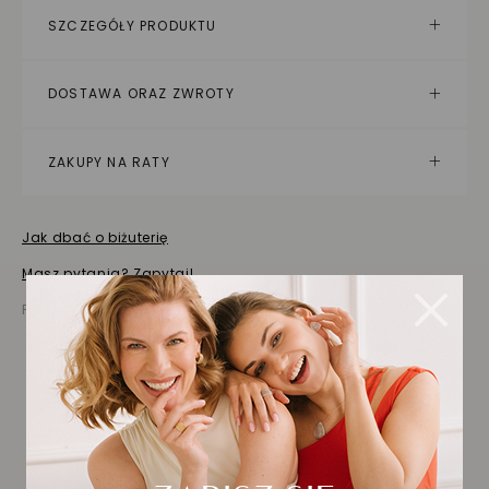
SZCZEGÓŁY PRODUKTU
DOSTAWA ORAZ ZWROTY
ZAKUPY NA RATY
Jak dbać o biżuterię
Masz pytania? Zapytaj!
Prezentowana cena jest ceną brutto
Biżuteria wybrana dla