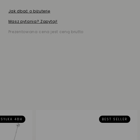
Jak dbać o biżuterię
Masz pytania? Zapytaj!
Prezentowana cena jest ceną brutto
SYŁKA 48H
BEST SELLER