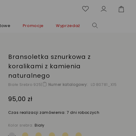
ntowe
Promocje
Wyprzedaż
Bransoletka sznurkowa z
koralikami z kamienia
naturalnego
Białe Srebro 925
|
Numer katalogowy
LD B0781_X15
95,00 zł
Czas realizacji zamówienia: 7 dni roboczych
Kolor srebra:
Biały