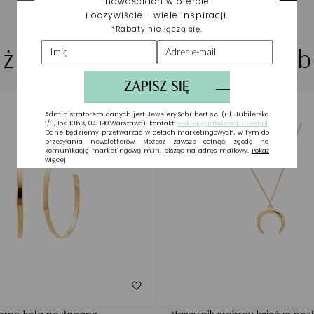
iżuteria wybrana dla Cieb