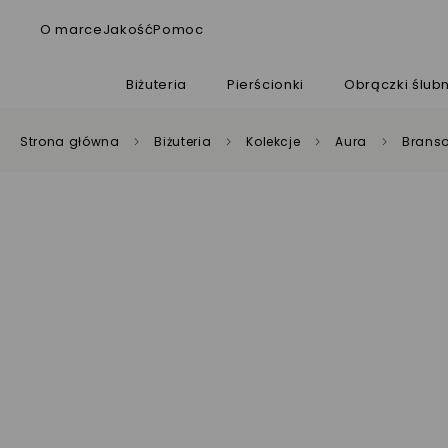
O marce
Jakość
Pomoc
Biżuteria
Pierścionki
Obrączki ślub
Strona główna
Biżuteria
Kolekcje
Aura
Branso