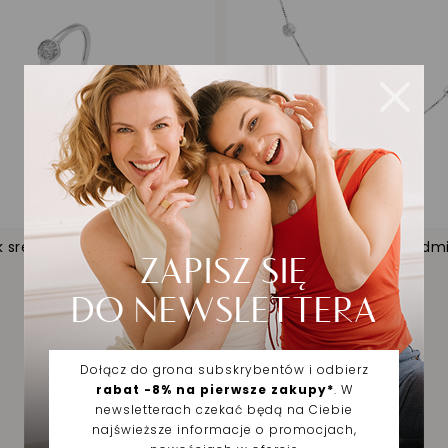
k srebrny z cyrkoniami
Naszyjnik srebrny z sied
kulkami
155,00 zł