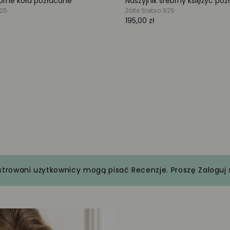
strowani użytkownicy mogą pisać Recenzje. Proszę
Zaloguj 