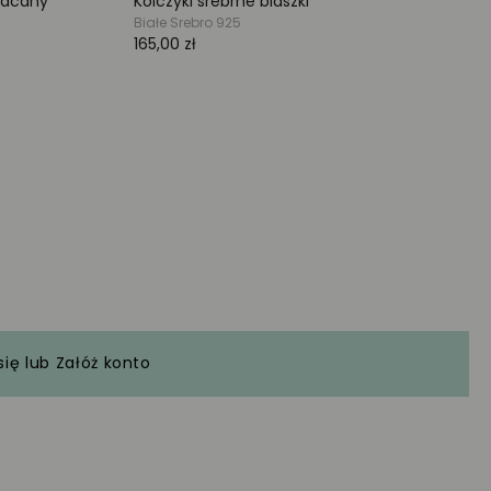
się
lub
Załóż konto