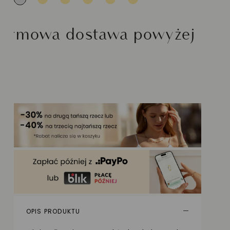
awa powyżej 200 zł
Moż
OPIS PRODUKTU