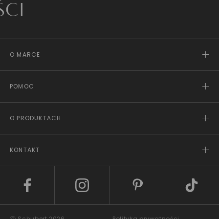
Z
O MARCE
POMOC
O PRODUKTACH
KONTAKT
ⓒ Schubert 2026
Polityka prywatności