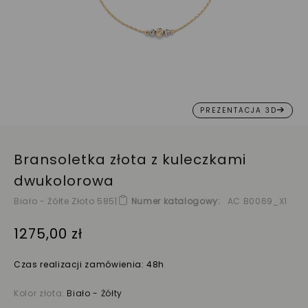
PREZENTACJA 3D
Bransoletka złota z kuleczkami
dwukolorowa
Biało - Żółte Złoto 585
|
Numer katalogowy
AC B0069_X1
1275,00 zł
Czas realizacji zamówienia: 48h
Kolor złota:
Biało - Żółty