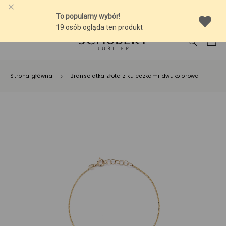
-10% NA SREBRNĄ BIŻUTERIĘ Z BURSZTYNEM
Strona główna
Bransoletka złota z kuleczkami dwukolorowa