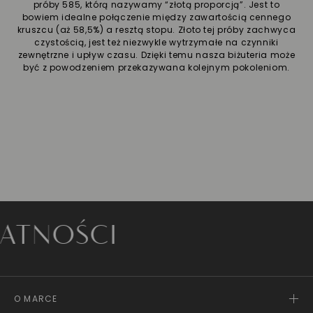
próby 585, którą nazywamy “złotą proporcją”. Jest to
bowiem idealne połączenie między zawartością cennego
kruszcu (aż 58,5%) a resztą stopu. Złoto tej próby zachwyca
czystością, jest też niezwykle wytrzymałe na czynniki
zewnętrzne i upływ czasu. Dzięki temu nasza biżuteria może
być z powodzeniem przekazywana kolejnym pokoleniom.
OŚCI
O MARCE