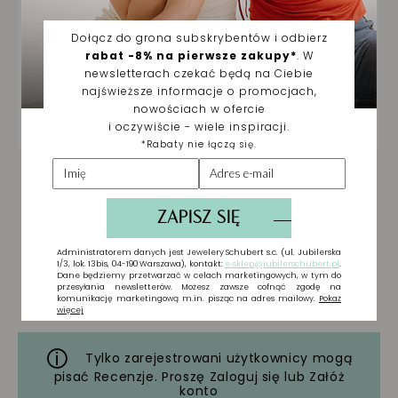
Tylko zarejestrowani użytkownicy mogą
pisać Recenzje. Proszę
Zaloguj się
lub
Załóż
konto