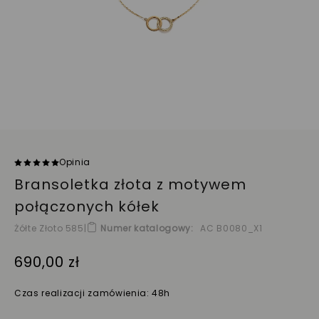
Ocena:
Opinia
100
100
% of
Bransoletka złota z motywem
połączonych kółek
Żółte Złoto 585
|
Numer katalogowy
AC B0080_X1
690,00 zł
Czas realizacji zamówienia: 48h