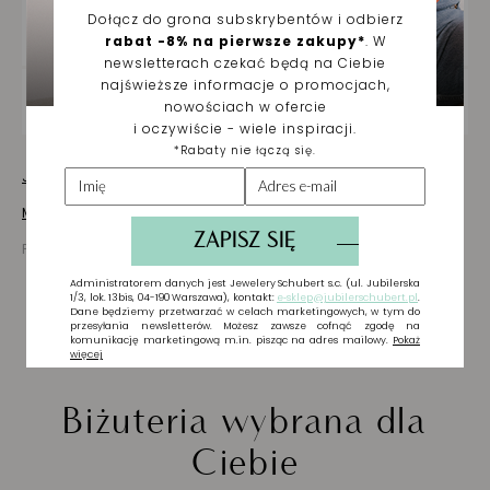
DOSTAWA ORAZ ZWROTY
ZAKUPY NA RATY
Jak dbać o biżuterię
Masz pytania? Zapytaj!
Prezentowana cena jest ceną brutto
Biżuteria wybrana dla
Ciebie