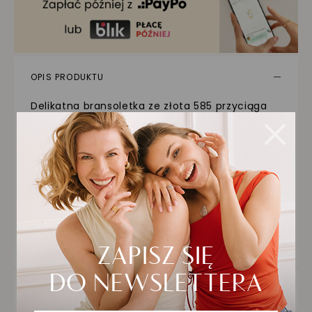
OPIS PRODUKTU
Delikatna bransoletka ze złota 585 przyciąga
wzrok motywem dwóch połączonych kółek,
które symbolizują jedność, więź i harmonię.
Drobne kulki na łańcuszku dodają jej
subtelnego blasku, tworząc nowoczesną, a
jednocześnie symboliczną formę. To
doskonały wybór dla kobiet, które cenią
elegancję w prostym, ale znaczącym wydaniu.
Bransoletka będzie pięknym akcentem
zarówno na co dzień, jak i do wyjątkowych
okazji.
SZCZEGÓŁY PRODUKTU