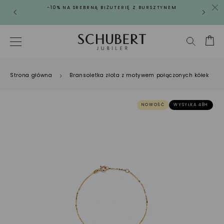
-10% NA SREBRNĄ BIŻUTERIĘ Z BURSZTYNEM
Strona główna
Bransoletka złota z motywem połączonych kółek
NOWOŚĆ
WYSYŁKA 48H