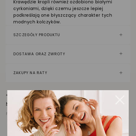
Krawędzie kropli również ozdobiono białymi
cyrkoniami, dzięki czemu jeszcze lepiej
podkreślają one błyszczący charakter tych
modnych kolczyków.
SZCZEGÓŁY PRODUKTU
DOSTAWA ORAZ ZWROTY
ZAKUPY NA RATY
Jak dbać o biżuterię
Masz pytania? Zapytaj!
Prezentowana cena jest ceną brutto