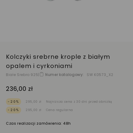
Kolczyki srebrne krople z białym
opalem i cyrkoniami
Białe Srebro 925
|
Numer katalogowy
SW K0573_X2
236,00 zł
-20%
295,00 zł
Najniższa cena z 30 dni przed obniżką
-20%
295,00 zł
Cena regularna
Czas realizacji zamówienia: 48h