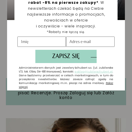
Tylko zarejestrowani użytkownicy mogą
pisać Recenzje. Proszę
Zaloguj się
lub
Załóż
konto