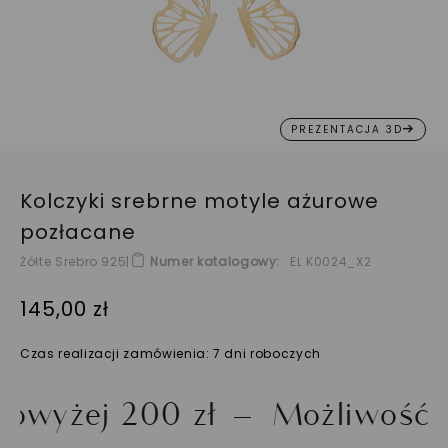
PREZENTACJA 3D
Kolczyki srebrne motyle ażurowe
pozłacane
Żółte Srebro 925
|
Numer katalogowy
EL K0024_X2
145,00 zł
Czas realizacji zamówienia: 7 dni roboczych
ej 200 zł
Możliwość zwrot