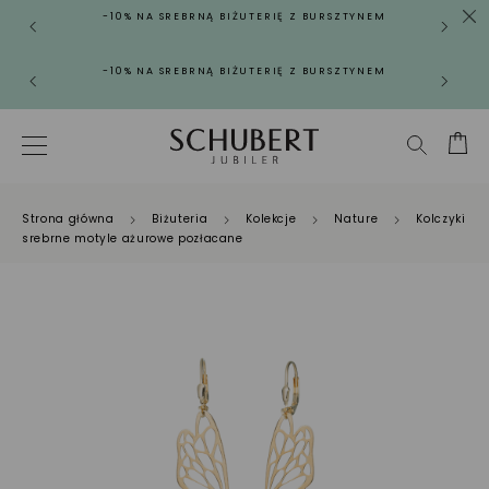
-10% NA SREBRNĄ BIŻUTERIĘ Z BURSZTYNEM
-10% NA SREBRNĄ BIŻUTERIĘ Z BURSZTYNEM
Strona główna
Biżuteria
Kolekcje
Nature
Kolczyki
srebrne motyle ażurowe pozłacane