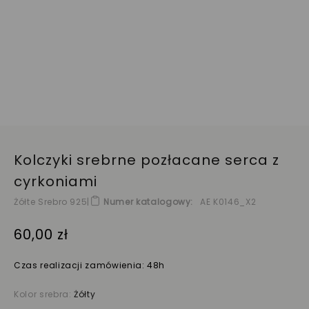
Kolczyki srebrne pozłacane serca z
cyrkoniami
Żółte Srebro 925
|
Numer katalogowy
AE K0146_X2
60,00 zł
Czas realizacji zamówienia: 48h
Kolor srebra:
Żółty