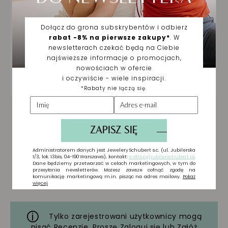
Tylko zarejestrowani użytkownicy mogą
pisać Recenzje. Proszę
Zaloguj się
lub
Załóż