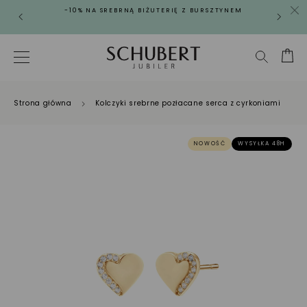
-10% NA SREBRNĄ BIŻUTERIĘ Z BURSZTYNEM
Strona główna
Kolczyki srebrne pozłacane serca z cyrkoniami
NOWOŚĆ
WYSYŁKA 48H