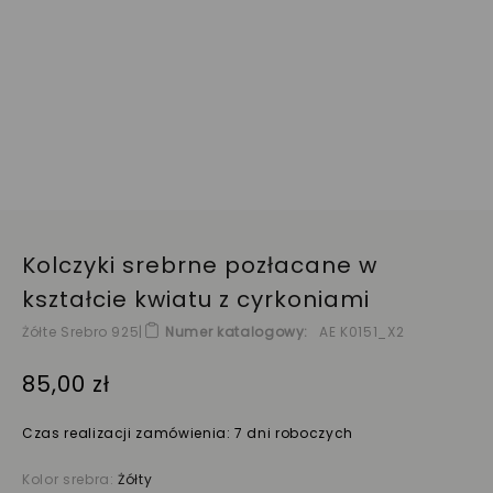
Kolczyki srebrne pozłacane w
kształcie kwiatu z cyrkoniami
Żółte Srebro 925
|
Numer katalogowy
AE K0151_X2
85,00 zł
Czas realizacji zamówienia: 7 dni roboczych
Kolor srebra:
Żółty