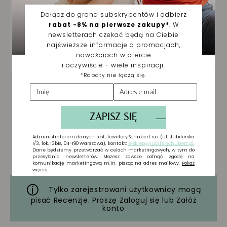
Tylko zarejestrowani użytkownicy mogą
pisać Recenzje. Proszę
Zaloguj się
lub
Załóż
konto