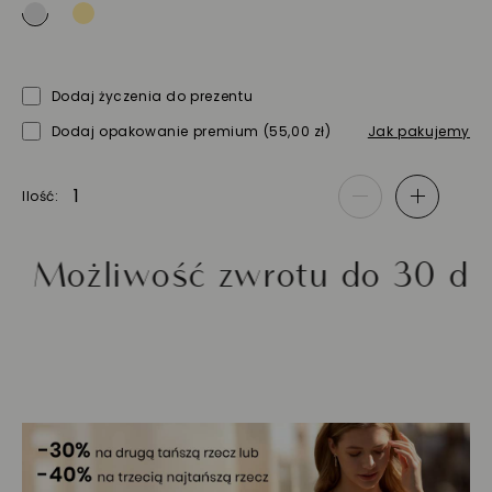
Dodaj życzenia do prezentu
Dodaj opakowanie premium
(55,00 zł)
Jak pakujemy
Ilość
-
+
liwość zwrotu do 30 dni
Z