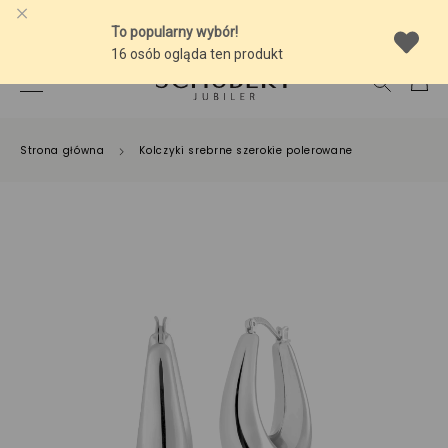
-10% NA SREBRNĄ BIŻUTERIĘ Z BURSZTYNEM
Strona główna
Kolczyki srebrne szerokie polerowane