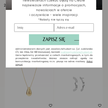
295,00 zł
Biżuteria wybrana dla
Ciebie