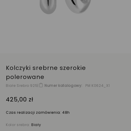
Kolczyki srebrne szerokie
polerowane
Białe Srebro 925
|
Numer katalogowy
PM K0624_X1
425,00 zł
Czas realizacji zamówienia: 48h
Kolor srebra:
Biały