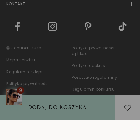
KONTAKT
ⓒ Schubert 2026
Polityka prywatności
aplikacji
Mapa serwisu
Polityka cookies
Regulamin sklepu
Pozostałe regulaminy
Polityka prywatności
Regulamin konkursu
DODAJ DO KOSZYKA