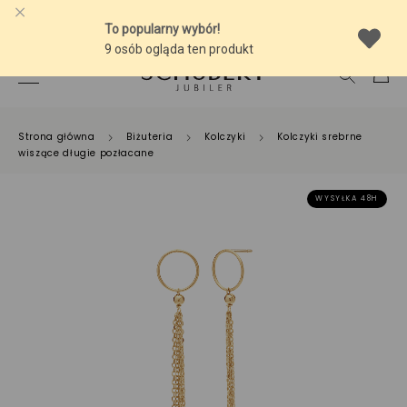
-10% NA SREBRNĄ BIŻUTERIĘ Z BURSZTYNEM
Strona główna
Biżuteria
Kolczyki
Kolczyki srebrne
wiszące długie pozłacane
WYSYŁKA 48H