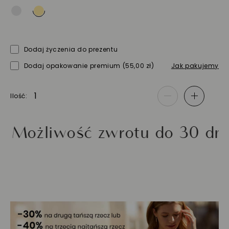
Dodaj życzenia do prezentu
Dodaj opakowanie premium
(55,00 zł)
Jak pakujemy
Ilość
-
+
iwość zwrotu do 30 dni
Zł