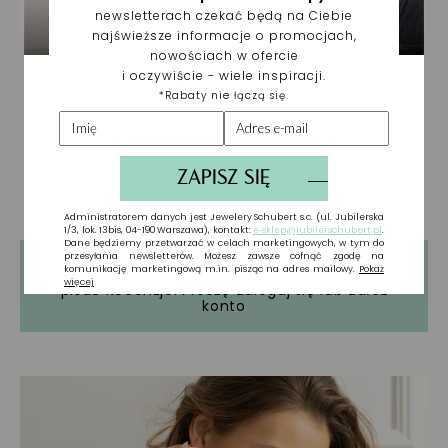
Tylko zarejestrowani użytkownicy mogą
pisać Recenzje. Proszę
Zaloguj się
lub
Załóż
konto