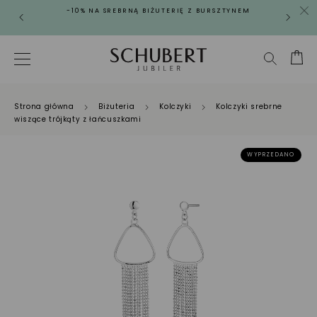
-10% NA SREBRNĄ BIŻUTERIĘ Z BURSZTYNEM
Strona główna
Biżuteria
Kolczyki
Kolczyki srebrne
wiszące trójkąty z łańcuszkami
WYPRZEDANO