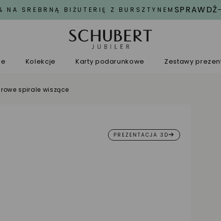
SPRAWDŹ
% NA SREBRNĄ BIŻUTERIĘ Z BURSZTYNEM
ne
Kolekcje
Karty podarunkowe
Zestawy preze
urowe spirale wiszące
PREZENTACJA 3D