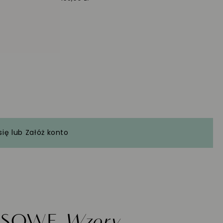
się
lub
Załóż konto
ASOWE
Wzory