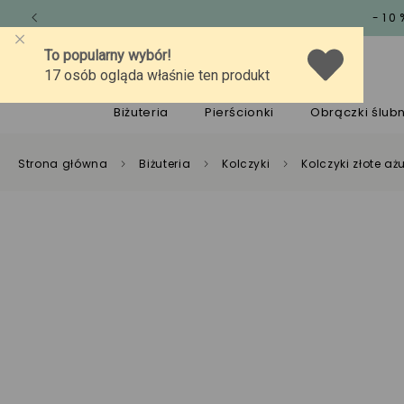
-10
O marce
Jakość
Pomoc
Biżuteria
Pierścionki
Obrączki ślub
Strona główna
Biżuteria
Kolczyki
Kolczyki złote aż