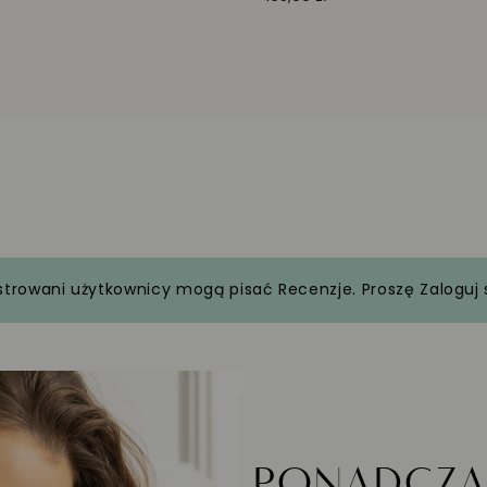
strowani użytkownicy mogą pisać Recenzje. Proszę
Zaloguj 
PONADCZ