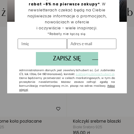
iżuteria wybrana dla Cieb