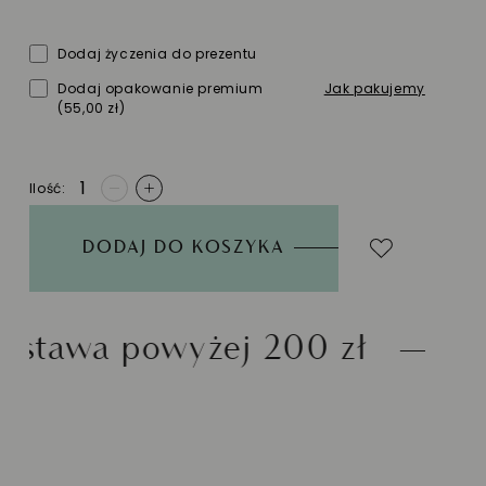
Dodaj życzenia do prezentu
Dodaj opakowanie premium
Jak pakujemy
(55,00 zł)
Ilość
-
+
DODAJ DO KOSZYKA
ej 200 zł
Możliwość zw