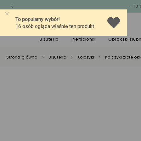
-10
O marce
Jakość
Pomoc
Biżuteria
Pierścionki
Obrączki ślub
Strona główna
Biżuteria
Kolczyki
Kolczyki złote ok