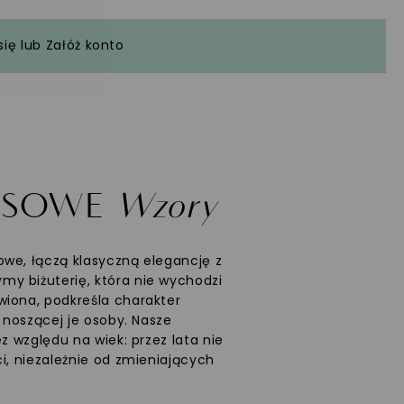
się
lub
Załóż konto
ASOWE
Wzory
we, łączą klasyczną elegancję z
y biżuterię, która nie wychodzi
wiona, podkreśla charakter
ć noszącej je osoby. Nasze
ez względu na wiek: przez lata nie
i, niezależnie od zmieniających