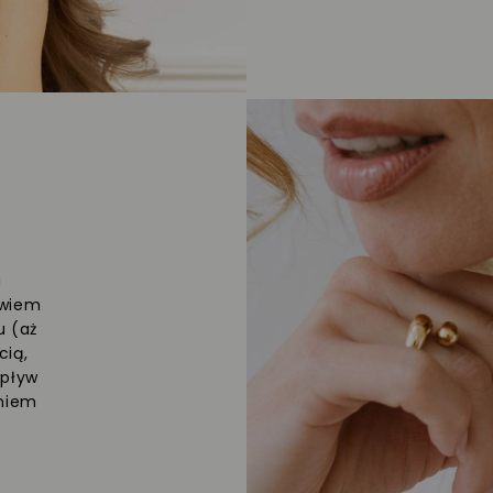
a
owiem
u (aż
cią,
upływ
eniem