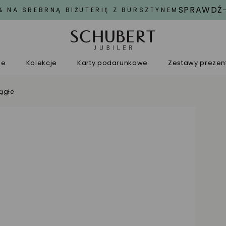
SPRAWDŹ
% NA SREBRNĄ BIŻUTERIĘ Z BURSZTYNEM
ne
Kolekcje
Karty podarunkowe
Zestawy preze
rągłe