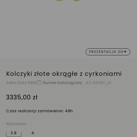
PREZENTACJA 3D
Kolczyki złote okrągłe z cyrkoniami
Żółte Złoto 585
|
Numer katalogowy
AC K0091_X1
3335,00 zł
Czas realizacji zamówienia: 48h
Wysokość:
3.8
4