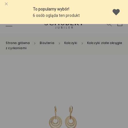
-10% NA SREBRNĄ BIŻUTERIĘ Z BURSZTYNEM
Strona główna
Biżuteria
Kolczyki
Kolczyki złote okrągłe
z cyrkoniami