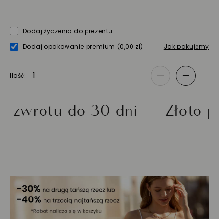
Dodaj życzenia do prezentu
Dodaj opakowanie premium
(0,00 zł)
Jak pakujemy
Ilość
-
+
otu do 30 dni
Złoto próby