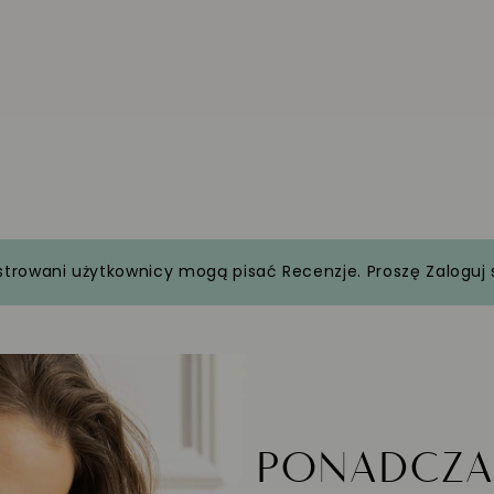
strowani użytkownicy mogą pisać Recenzje. Proszę
Zaloguj 
PONADCZ