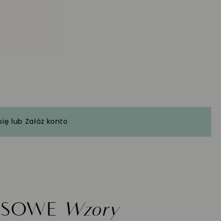
się
lub
Załóż konto
ASOWE
Wzory