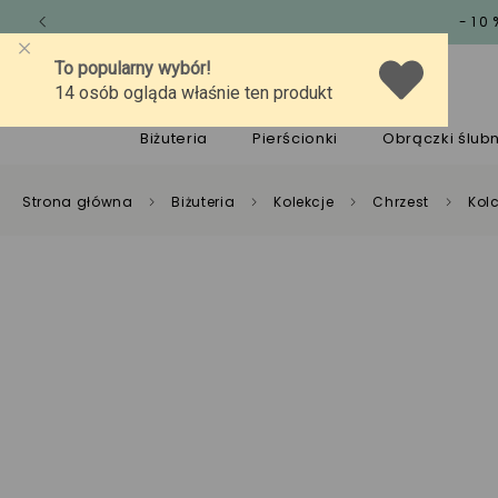
-10
O marce
Jakość
Pomoc
Biżuteria
Pierścionki
Obrączki ślub
Strona główna
Biżuteria
Kolekcje
Chrzest
Kolc