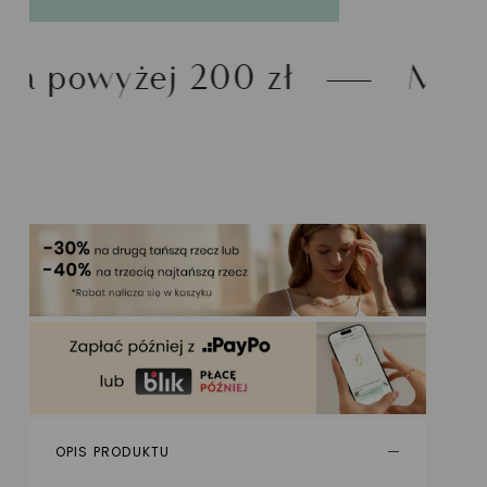
00 zł
Możliwość zwrotu
OPIS PRODUKTU