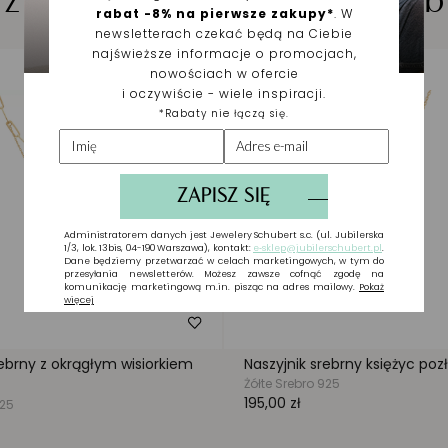
iżuteria wybrana dla Cieb