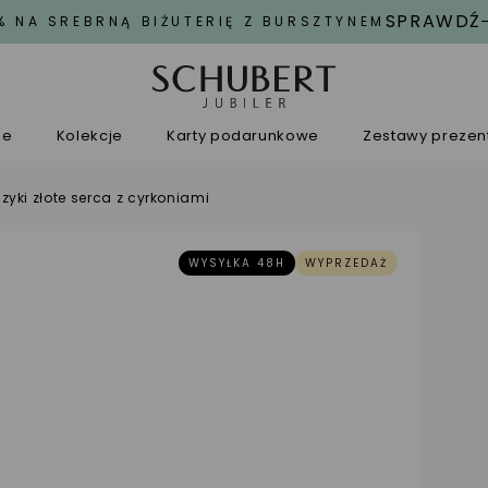
SPRAWDŹ
% NA SREBRNĄ BIŻUTERIĘ Z BURSZTYNEM
ne
Kolekcje
Karty podarunkowe
Zestawy preze
zyki złote serca z cyrkoniami
WYSYŁKA 48H
WYPRZEDAŻ