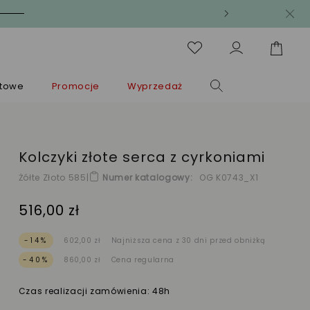
ntowe
Promocje
Wyprzedaż
Kolczyki złote serca z cyrkoniami
Żółte Złoto 585
|
Numer katalogowy
OG K0743_X1
516,00 zł
-14%
602,00 zł
Najniższa cena z 30 dni przed obniżką
-40%
860,00 zł
Cena regularna
Czas realizacji zamówienia: 48h