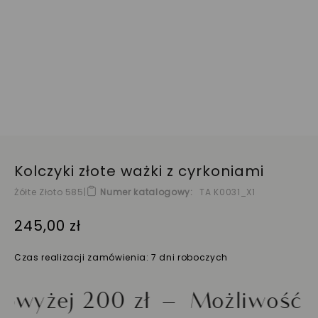
Kolczyki złote ważki z cyrkoniami
Żółte Złoto 585
|
Numer katalogowy
TA K0031_X1
245,00 zł
Czas realizacji zamówienia: 7 dni roboczych
ej 200 zł
Możliwość zwrot