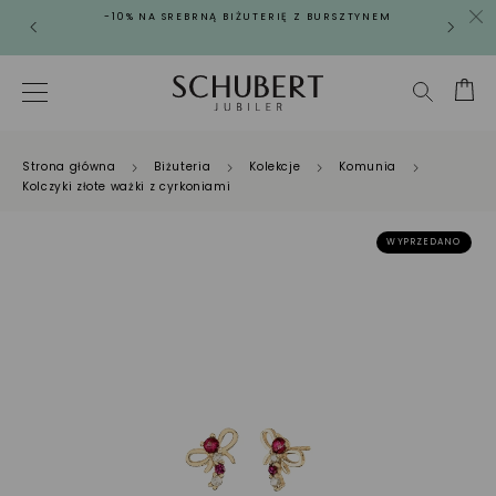
-10% NA SREBRNĄ BIŻUTERIĘ Z BURSZTYNEM
Strona główna
Biżuteria
Kolekcje
Komunia
Kolczyki złote ważki z cyrkoniami
WYPRZEDANO