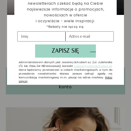
Tylko zarejestrowani użytkownicy mogą
pisać Recenzje. Proszę
Zaloguj się
lub
Załóż
konto