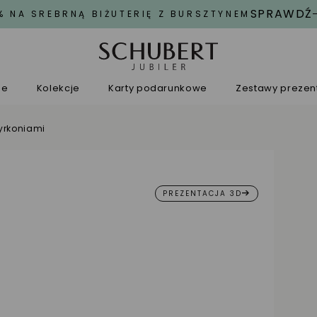
SPRAWDŹ
% NA SREBRNĄ BIŻUTERIĘ Z BURSZTYNEM
ne
Kolekcje
Karty podarunkowe
Zestawy preze
cyrkoniami
PREZENTACJA 3D