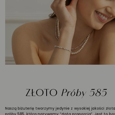
ZŁOTO
Próby 585
Naszą biżuterię tworzymy jedynie z wysokiej jakości złot
próby 585, którą nazywamy “złotą proporcją”. Jest to b