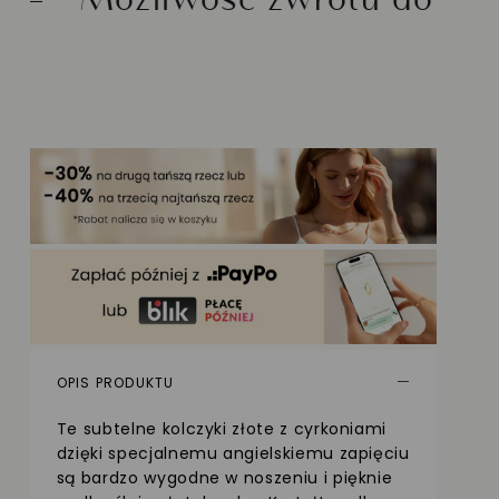
ć zwrotu do 30 dni
Zło
OPIS PRODUKTU
Te subtelne kolczyki złote z cyrkoniami
dzięki specjalnemu angielskiemu zapięciu
są bardzo wygodne w noszeniu i pięknie