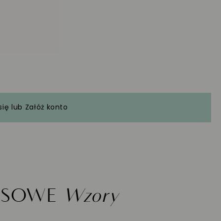
się
lub
Załóż konto
ASOWE
Wzory