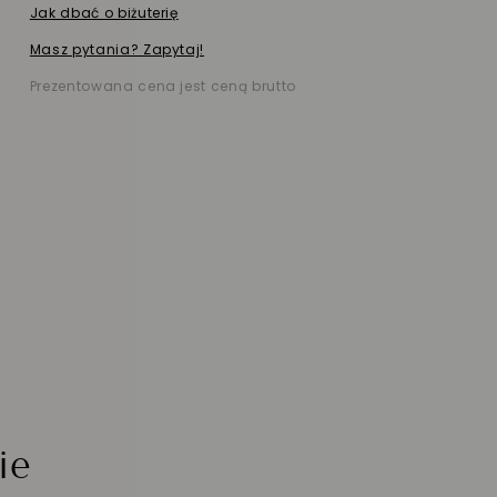
Jak dbać o biżuterię
Masz pytania? Zapytaj!
Prezentowana cena jest ceną brutto
ie