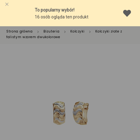
Strona główna
Biżuteria
Kolczyki
Kolczyki złote z
falistym wzorem dwukolorowe