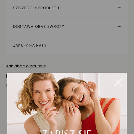
SZCZEGÓŁY PRODUKTU
DOSTAWA ORAZ ZWROTY
ZAKUPY NA RATY
Jak dbać o biżuterię
Masz pytania? Zapytaj!
Prezentowana cena jest ceną brutto
Biżuteria wybrana dla