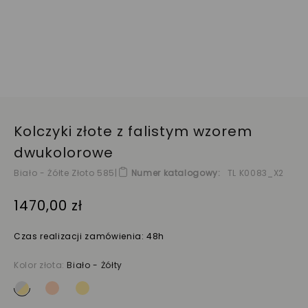
Kolczyki złote z falistym wzorem
dwukolorowe
Biało - Żółte Złoto 585
|
Numer katalogowy
TL K0083_X2
1470,00 zł
Czas realizacji zamówienia: 48h
Kolor złota:
Biało - Żółty