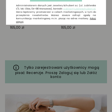
Tylko zarejestrowani użytkownicy mogą
pisać Recenzje. Proszę
Zaloguj się
lub
Załóż
konto