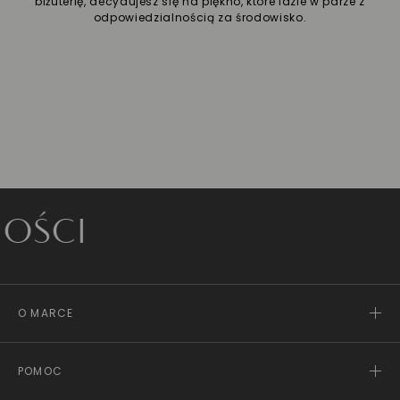
biżuterię, decydujesz się na piękno, które idzie w parze z
odpowiedzialnością za środowisko.
I
O MARCE
POMOC