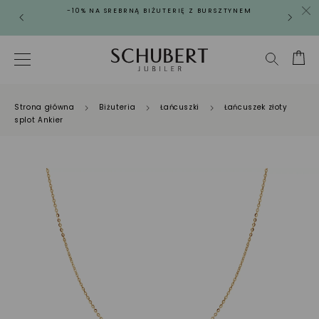
-10% NA SREBRNĄ BIŻUTERIĘ Z BURSZTYNEM
Strona główna
Biżuteria
Łańcuszki
Łańcuszek złoty
splot Ankier