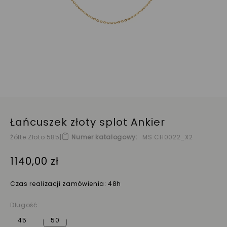
Łańcuszek złoty splot Ankier
Żółte Złoto 585
|
Numer katalogowy
MS CH0022_X2
1140,00 zł
Czas realizacji zamówienia: 48h
Długość:
45
50