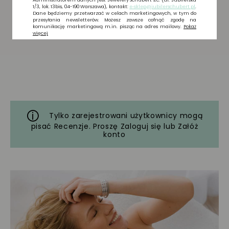
Tylko zarejestrowani użytkownicy mogą
pisać Recenzje. Proszę
Zaloguj się
lub
Załóż
konto