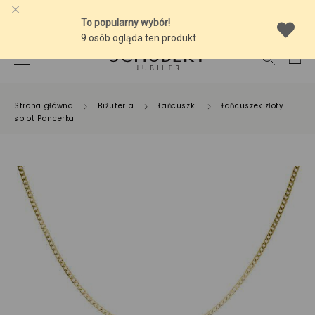
-10% NA SREBRNĄ BIŻUTERIĘ Z BURSZTYNEM
Strona główna
Biżuteria
Łańcuszki
Łańcuszek złoty
splot Pancerka