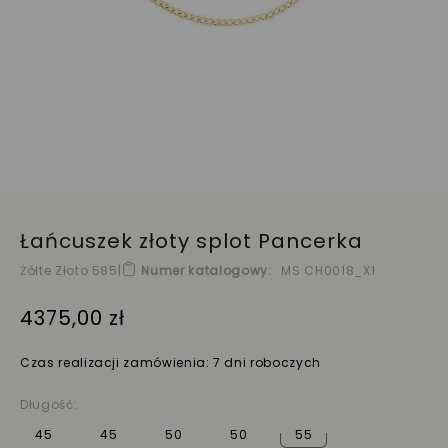
Łańcuszek złoty splot Pancerka
Żółte Złoto 585
|
Numer katalogowy
MS CH0018_X1
4375,00 zł
Czas realizacji zamówienia: 7 dni roboczych
Długość:
45
45
50
50
55