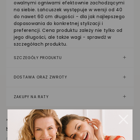
owalnymi ogniwami efektownie zachodzącymi
na siebie. Łańcuszek występuje w wersji od 40
do nawet 60 cm długości - dla jak najlepszego
dopasowania do konkretnej stylizacji i
preferencji. Cena produktu zależy nie tylko od
jego długości, ale także wagi - sprawdź w
szczegółach produktu.
SZCZEGÓŁY PRODUKTU
DOSTAWA ORAZ ZWROTY
ZAKUPY NA RATY
Jak dbać o biżuterię
Masz pytania? Zapytaj!
Prezentowana cena jest ceną brutto