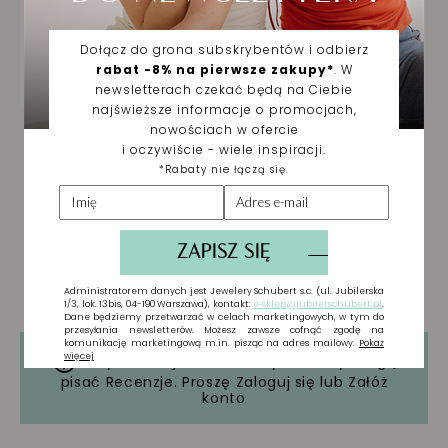
Tylko zarejestrowani użytkownicy mogą
pisać Recenzje. Proszę
Zaloguj się
lub
Załóż
konto