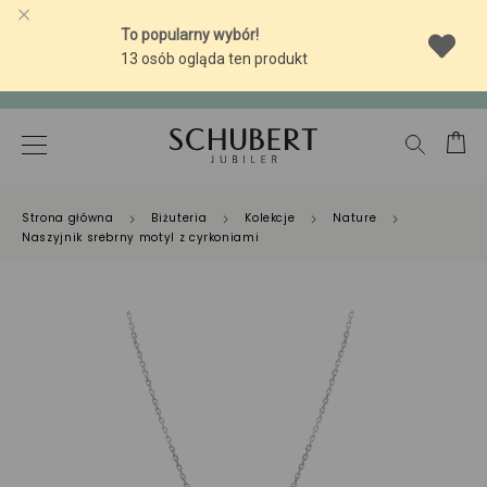
-10% NA SREBRNĄ BIŻUTERIĘ Z BURSZTYNEM
-10% NA SREBRNĄ BIŻUTERIĘ Z BURSZTYNEM
Strona główna
Biżuteria
Kolekcje
Nature
Naszyjnik srebrny motyl z cyrkoniami