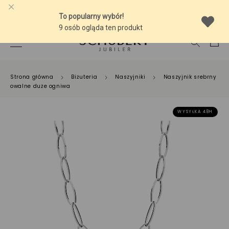
-10% NA SREBRNĄ BIŻUTERIĘ Z BURSZTYNEM
Strona główna
Biżuteria
Naszyjniki
Naszyjnik srebrny
owalne duże ogniwa
WYSYŁKA 48H