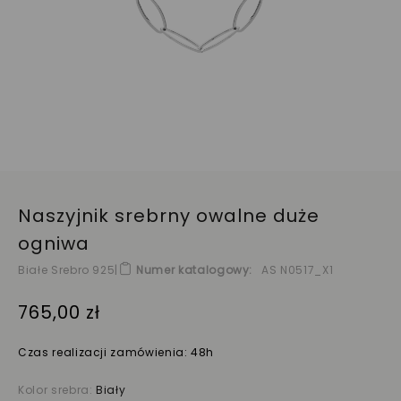
Naszyjnik srebrny owalne duże
ogniwa
Białe Srebro 925
|
Numer katalogowy
AS N0517_X1
765,00 zł
Czas realizacji zamówienia: 48h
Kolor srebra:
Biały