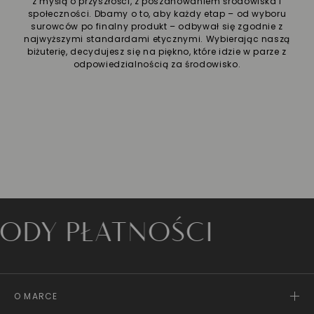
z myślą o przyszłości, z poszanowaniem środowiska i
społeczności. Dbamy o to, aby każdy etap – od wyboru
surowców po finalny produkt – odbywał się zgodnie z
najwyższymi standardami etycznymi. Wybierając naszą
biżuterię, decydujesz się na piękno, które idzie w parze z
odpowiedzialnością za środowisko.
 PŁATNOŚCI
O MARCE