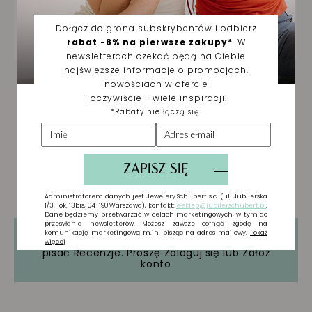
Tylko zarejestrowani użytkownicy mogą
pisać Recenzje. Proszę
Zaloguj się
lub
Załóż
konto