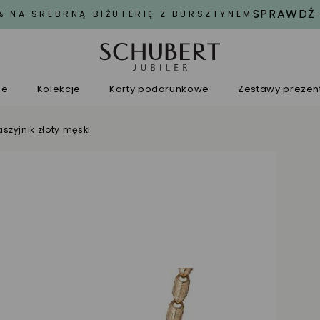
SPRAWDŹ
% NA SREBRNĄ BIŻUTERIĘ Z BURSZTYNEM
ne
Kolekcje
Karty podarunkowe
Zestawy preze
szyjnik złoty męski