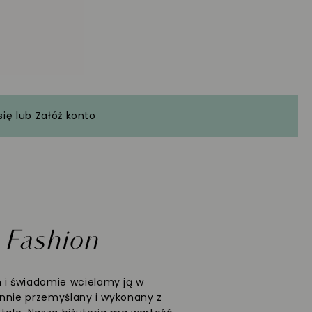
się
lub
Załóż konto
W
Fashion
 i świadomie wcielamy ją w
rannie przemyślany i wykonany z