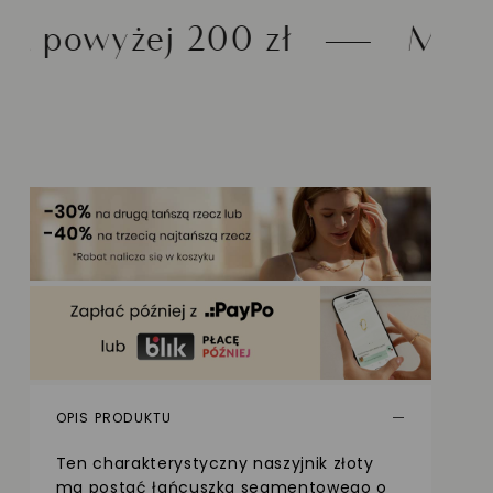
00 zł
Możliwość zwrotu
OPIS PRODUKTU
Ten charakterystyczny naszyjnik złoty
ma postać łańcuszka segmentowego o