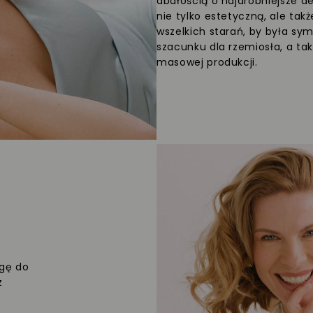
dbałością o najdrobniejsze d
nie tylko estetyczną, ale ta
wszelkich starań, by była sym
szacunku dla rzemiosła, a 
masowej produkcji.
agę do
z