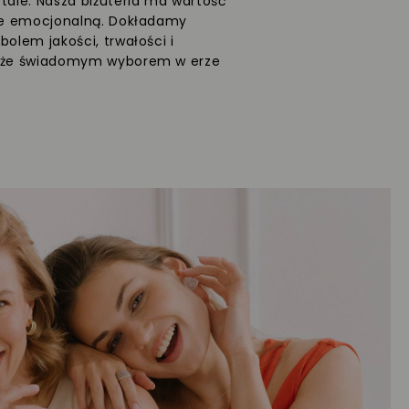
etale. Nasza biżuteria ma wartość
kże emocjonalną. Dokładamy
bolem jakości, trwałości i
także świadomym wyborem w erze