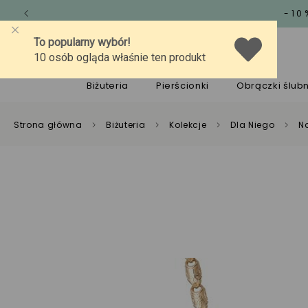
-10
O marce
Jakość
Pomoc
Biżuteria
Pierścionki
Obrączki ślub
Strona główna
Biżuteria
Kolekcje
Dla Niego
Na