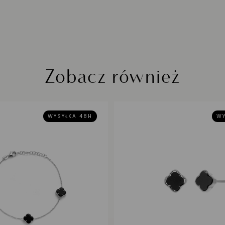
Zobacz również
WYSYŁKA 48H
WY