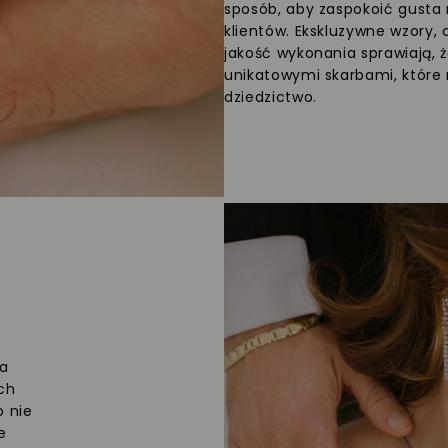
sposób, aby zaspokoić gusta
klientów. Ekskluzywne wzory, 
jakość wykonania sprawiają, ż
unikatowymi skarbami, które
dziedzictwo.
ra
ch
o nie
e