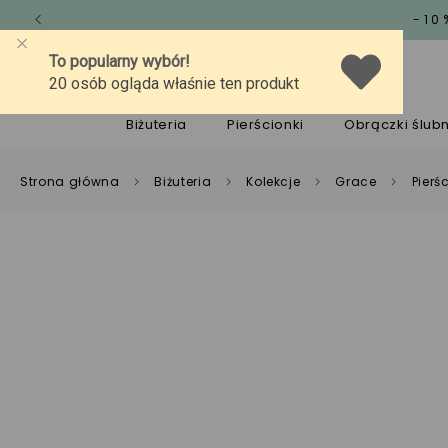
-10
O marce
Jakość
Pomoc
Biżuteria
Pierścionki
Obrączki ślub
Strona główna
Biżuteria
Kolekcje
Grace
Pierś
Darmowa dostawa p