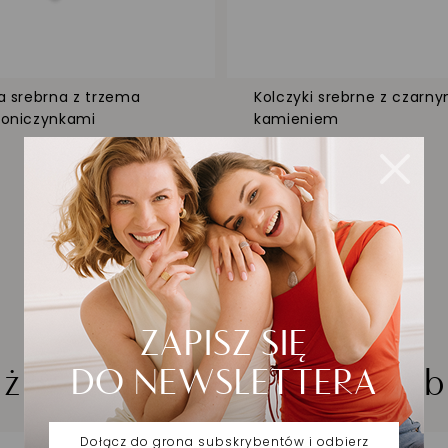
a srebrna z trzema
Kolczyki srebrne z czarn
koniczynkami
kamieniem
85,00 zł
iżuteria wybrana dla Cieb