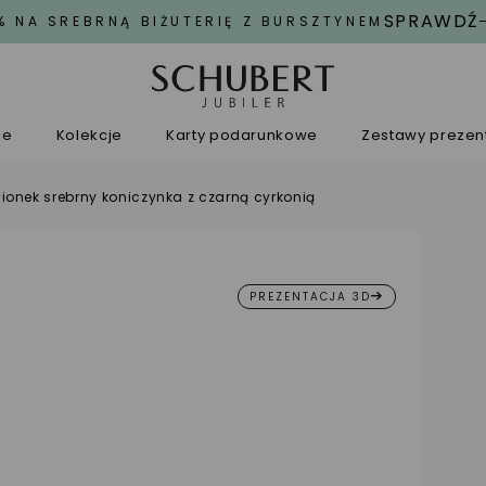
SPRAWDŹ
% NA SREBRNĄ BIŻUTERIĘ Z BURSZTYNEM
ne
Kolekcje
Karty podarunkowe
Zestawy preze
cionek srebrny koniczynka z czarną cyrkonią
PREZENTACJA 3D
owyżej 200 zł
Możliwoś