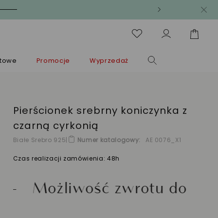
ntowe
Promocje
Wyprzedaż
Pierścionek srebrny koniczynka z
czarną cyrkonią
Białe Srebro 925
|
Numer katalogowy
AE 0076_X1
Czas realizacji zamówienia: 48h
ć zwrotu do 30 dni
Zło