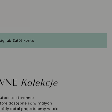
się
lub
Załóż konto
YWNE
Kolekcje
uterii to starannie
które dostępne są w małych
 Każdy detal projektujemy w taki