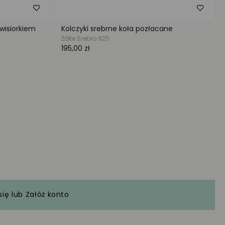
się
lub
Załóż konto