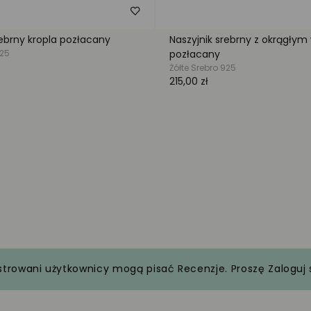
strowani użytkownicy mogą pisać Recenzje. Proszę
Zaloguj 