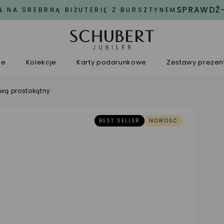
SPRAWDŹ
% NA SREBRNĄ BIŻUTERIĘ Z BURSZTYNEM
ne
Kolekcje
Karty podarunkowe
Zestawy preze
ową prostokątny
BEST SELLER
NOWOŚĆ