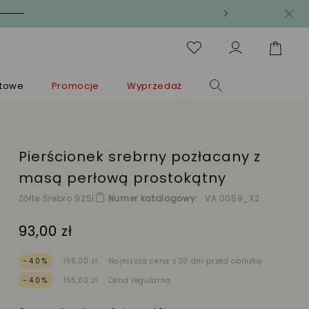
ntowe
Promocje
Wyprzedaż
Pierścionek srebrny pozłacany z
masą perłową prostokątny
Żółte Srebro 925
|
Numer katalogowy
VA 0059_X2
93,00 zł
-40%
155,00 zł
Najniższa cena z 30 dni przed obniżką
-40%
155,00 zł
Cena regularna