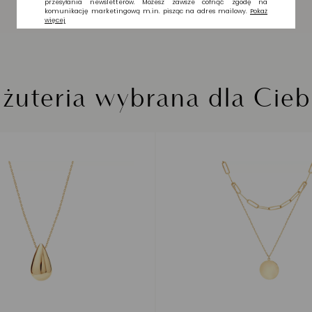
iżuteria wybrana dla Cieb