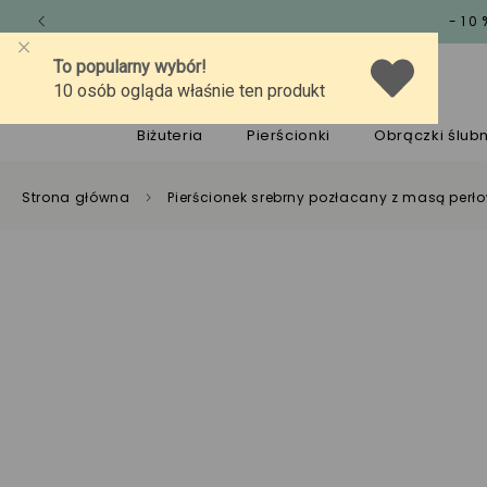
-10
O marce
Jakość
Pomoc
Biżuteria
Pierścionki
Obrączki ślub
Strona główna
Pierścionek srebrny pozłacany z masą perł