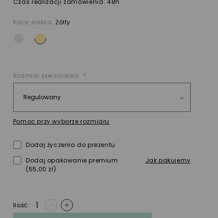
Czas realizacji zamówienia: 48h
Kolor srebra:
Żółty
Rozmiar pierścionka
Pomoc przy wyborze rozmiaru
Dodaj życzenia do prezentu
Dodaj opakowanie premium
Jak pakujemy
(55,00 zł)
Ilość
-
+