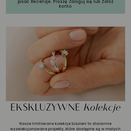
pisać Recenzje. Proszę
Zaloguj się
lub
Załóż
konto
EKSKLUZYWNE
Kolekcje
Nasze limitowane kolekcje biżuterii to starannie
wyselekcjonowane projekty, które dostępne są w małych