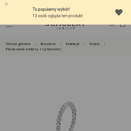
-10% NA SREBRNĄ BIŻUTERIĘ Z BURSZTYNEM
Strona główna
Biżuteria
Kolekcje
Grace
Pierścionek srebrny z cyrkoniami