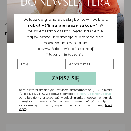
Kolczyki srebrne wiszące długie z cyrkoniami
130,00 zł
Biżuteria wybrana dla
Ciebie