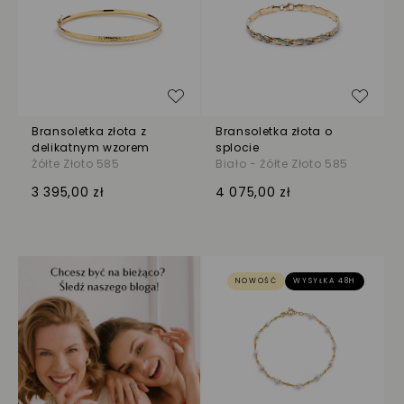
Dodaj do listy życzeń
Dodaj
Bransoletka złota z
Bransoletka złota o
delikatnym wzorem
splocie
Żółte Złoto 585
Biało - Żółte Złoto 585
3 395,00 zł
4 075,00 zł
NOWOŚĆ
WYSYŁKA 48H