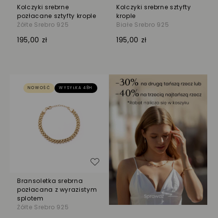
Kolczyki srebrne
Kolczyki srebrne sztyfty
pozłacane sztyfty krople
krople
Żółte Srebro 925
Białe Srebro 925
195,00 zł
195,00 zł
NOWOŚĆ
WYSYŁKA 48H
Dodaj do listy życzeń
Bransoletka srebrna
pozłacana z wyrazistym
splotem
Żółte Srebro 925