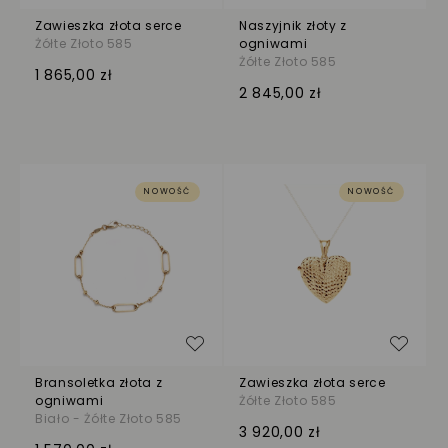
Zawieszka złota serce
Naszyjnik złoty z
Żółte Złoto 585
ogniwami
Żółte Złoto 585
1 865,00 zł
2 845,00 zł
NOWOŚĆ
NOWOŚĆ
Dodaj do listy życzeń
Dodaj
Bransoletka złota z
Zawieszka złota serce
ogniwami
Żółte Złoto 585
Biało - Żółte Złoto 585
3 920,00 zł