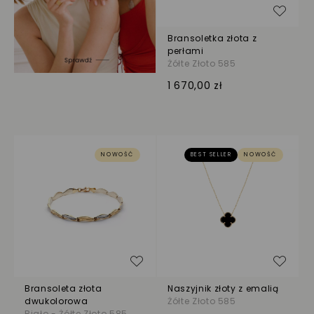
Dodaj
Bransoletka złota z
perłami
Żółte Złoto 585
1 670,00 zł
NOWOŚĆ
BEST SELLER
NOWOŚĆ
Dodaj do listy życzeń
Dodaj
Bransoleta złota
Naszyjnik złoty z emalią
dwukolorowa
Żółte Złoto 585
Biało - Żółte Złoto 585