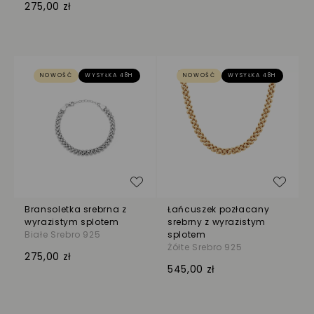
275,00 zł
NOWOŚĆ
WYSYŁKA 48H
NOWOŚĆ
WYSYŁKA 48H
Dodaj do listy życzeń
Dodaj
Bransoletka srebrna z
Łańcuszek pozłacany
wyrazistym splotem
srebrny z wyrazistym
Białe Srebro 925
splotem
Żółte Srebro 925
275,00 zł
545,00 zł