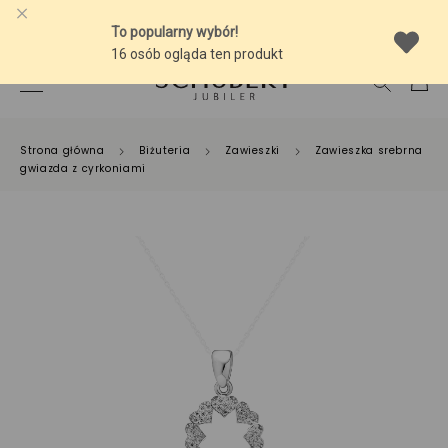
-10% NA SREBRNĄ BIŻUTERIĘ Z BURSZTYNEM
Strona główna
Biżuteria
Zawieszki
Zawieszka srebrna
gwiazda z cyrkoniami