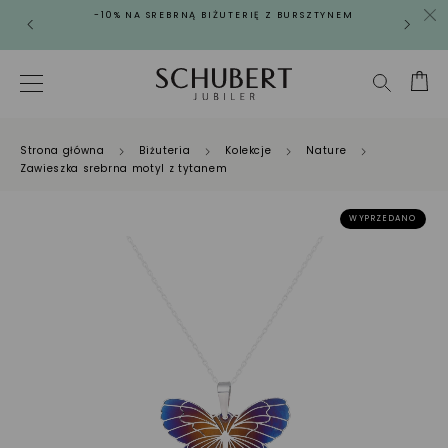
-10% NA SREBRNĄ BIŻUTERIĘ Z BURSZTYNEM
Strona główna
Biżuteria
Kolekcje
Nature
Zawieszka srebrna motyl z tytanem
WYPRZEDANO