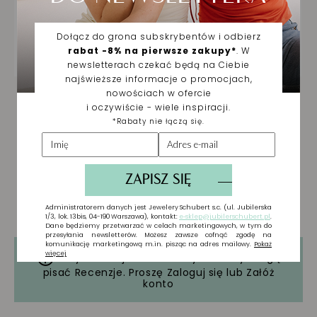
Tylko zarejestrowani użytkownicy mogą
pisać Recenzje. Proszę
Zaloguj się
lub
Załóż
konto