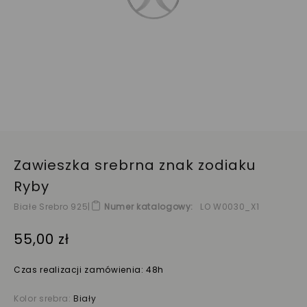
Zawieszka srebrna znak zodiaku
Ryby
Białe Srebro 925
|
Numer katalogowy
LO W0030_X1
55,00 zł
Czas realizacji zamówienia: 48h
Kolor srebra:
Biały