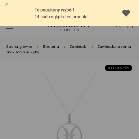
-10% NA SREBRNĄ BIŻUTERIĘ Z BURSZTYNEM
Strona główna
Biżuteria
Zawieszki
Zawieszka srebrna
znak zodiaku Ryby
WYSYŁKA 48H