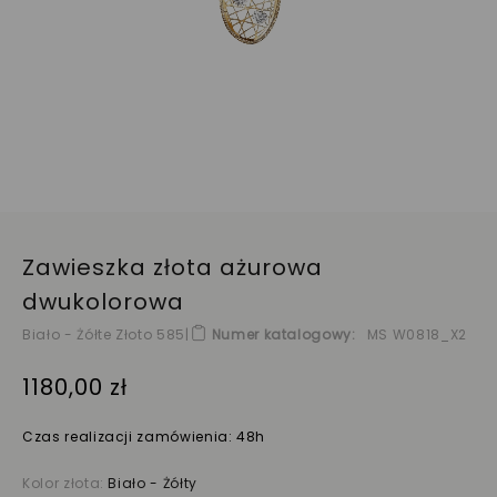
Zawieszka złota ażurowa
dwukolorowa
Biało - Żółte Złoto 585
|
Numer katalogowy
MS W0818_X2
1180,00 zł
Czas realizacji zamówienia: 48h
Kolor złota:
Biało - Żółty