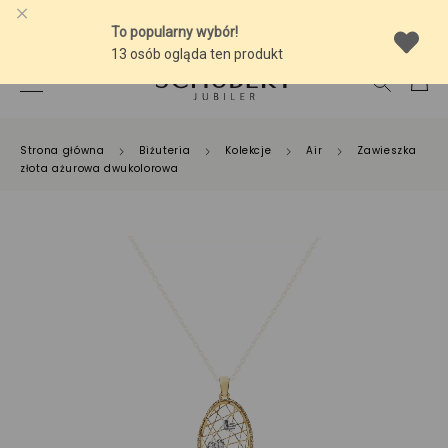
-10% NA SREBRNĄ BIŻUTERIĘ Z BURSZTYNEM
Strona główna
Biżuteria
Kolekcje
Air
Zawieszka
złota ażurowa dwukolorowa