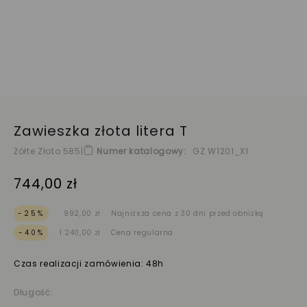
Zawieszka złota litera T
Żółte Złoto 585
|
Numer katalogowy
GZ W1201_X1
744,00 zł
-25%
992,00 zł
Najniższa cena z 30 dni przed obniżką
-40%
1 240,00 zł
Cena regularna
Czas realizacji zamówienia: 48h
Długość: