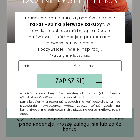
Tylko zarejestrowani użytkownicy mogą
pisać Recenzje. Proszę
Zaloguj się
lub
Załóż
konto