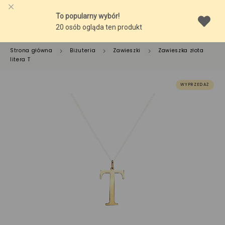
Strona główna
Biżuteria
Zawieszki
Zawieszka złota
litera T
WYPRZEDAŻ