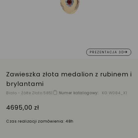
PREZENTACJA 3D
Zawieszka złota medalion z rubinem i
brylantami
Biało - Żółte Złoto 585
|
Numer katalogowy
KG W084_X1
4695,00 zł
Czas realizacji zamówienia: 48h