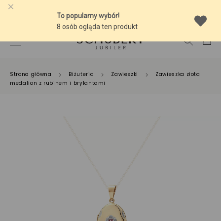
-10% NA SREBRNĄ BIŻUTERIĘ Z BURSZTYNEM
Strona główna
Biżuteria
Zawieszki
Zawieszka złota
medalion z rubinem i brylantami