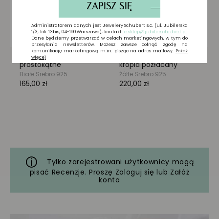
Tylko zarejestrowani użytkownicy mogą
pisać Recenzje. Proszę
Zaloguj się
lub
Załóż
konto