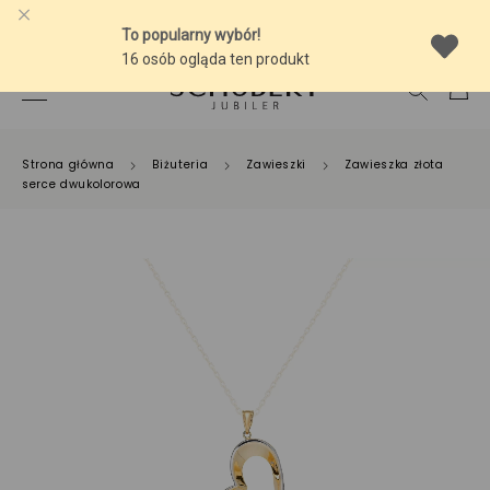
-10% NA SREBRNĄ BIŻUTERIĘ Z BURSZTYNEM
Strona główna
Biżuteria
Zawieszki
Zawieszka złota
serce dwukolorowa