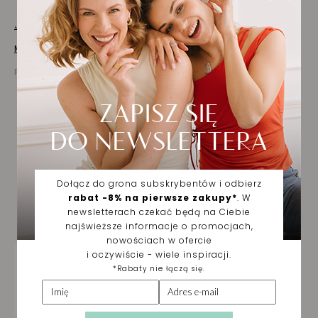
Jak dbać o biżuterię
Masz pytania? Zapytaj!
Prezentowana cena jest ceną brutto
Biżuteria wybrana dla
Ciebie