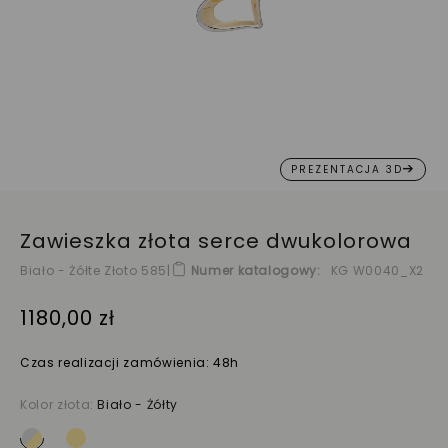
PREZENTACJA 3D
Zawieszka złota serce dwukolorowa
Biało - Żółte Złoto 585
|
Numer katalogowy
KG W0040_X2
1180,00 zł
Czas realizacji zamówienia: 48h
Kolor złota:
Biało - Żółty