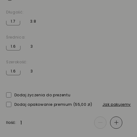
Długość:
1.7
3.8
Średnica:
1.6
3
Szerokość:
1.6
3
Dodaj życzenia do prezentu
Dodaj opakowanie premium
(55,00 zł)
Jak pakujemy
Ilość
-
+