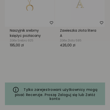
Tylko zarejestrowani użytkownicy mogą
pisać Recenzje. Proszę
Zaloguj się
lub
Załóż
konto