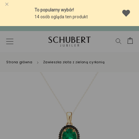
-10% NA SREBRNĄ BIŻUTERIĘ Z BURSZTYNEM
-10% NA SREBRNĄ BIŻUTERIĘ Z BURSZTYNEM
Strona główna
Zawieszka złota z zieloną cyrkonią