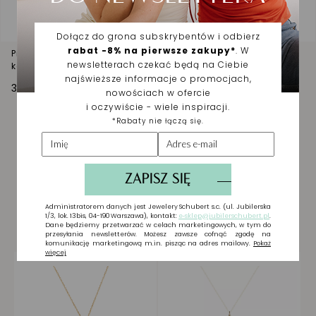
Pierścionek złoty z ciemnozieloną cyrkonią i czarnymi
kamieniami
3 265,00 zł
Biżuteria wybrana dla
Ciebie